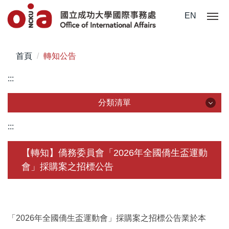
跳
EN
到
主
要
首頁
轉知公告
內
容
:::
區
分類清單
分類清單
:::
關於我們
【轉知】僑務委員會「2026年全國僑生盃運動
會」採購案之招標公告
未來學生
學生赴外
在校須知
「2026年全國僑生盃運動會」採購案之招標公告業於本