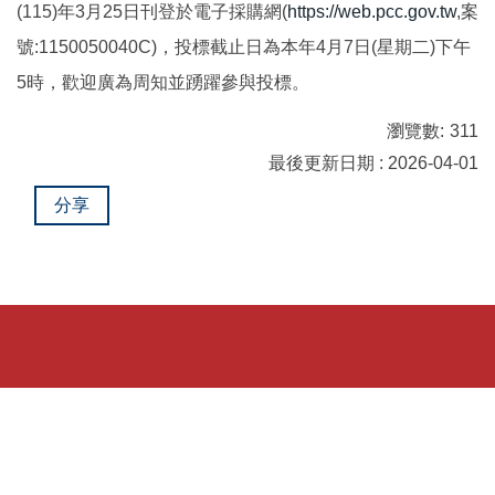
(115)年3月25日刊登於電子採購網(
https://web.pcc.gov.tw
,案
國際鏈結
號:1150050040C)，投標截止日為本年4月7日(星期二)下午
5時，歡迎廣為周知並踴躍參與投標。
瀏覽數:
311
最後更新日期 : 2026-04-01
分享