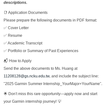
descriptions.
📑 Application Documents
Please prepare the following documents in PDF format:
✅ Cover Letter
✅ Resume
✅ Academic Transcript
✅ Portfolio or Summary of Past Experiences
📬 How to Apply
Send the above documents to Ms. Huang at
11208128@gs.ncku.edu.tw
, and include the subject line:
"2025 Garmin Summer Internship_YourMajor+YourName".
🌟 Don't miss this rare opportunity—apply now and start
your Garmin internship journey! 💡