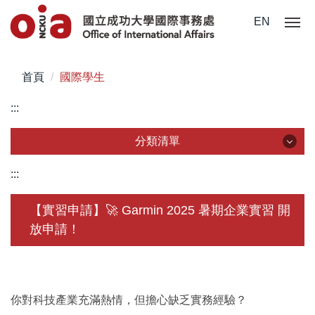
跳
EN
到
主
要
首頁
國際學生
內
容
:::
區
分類清單
分類清單
:::
關於我們
【實習申請】🚀 Garmin 2025 暑期企業實習 開
放申請！
未來學生
學生赴外
在校須知
你對科技產業充滿熱情，但擔心缺乏實務經驗？