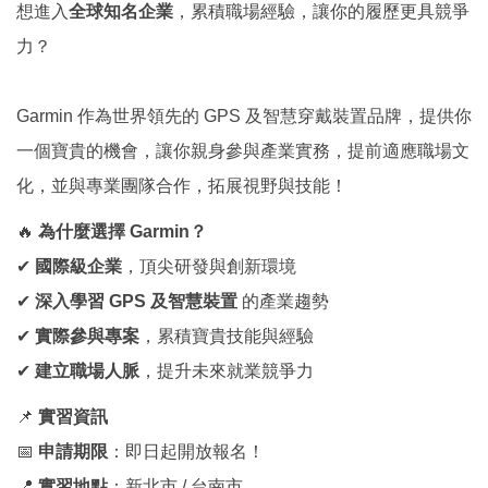
想進入
全球知名企業
，累積職場經驗，讓你的履歷更具競爭
國際鏈結
力？
Garmin 作為世界領先的 GPS 及智慧穿戴裝置品牌，提供你
一個寶貴的機會，讓你親身參與產業實務，提前適應職場文
化，並與專業團隊合作，拓展視野與技能！
🔥
為什麼選擇 Garmin？
✔
國際級企業
，頂尖研發與創新環境
✔
深入學習 GPS 及智慧裝置
的產業趨勢
✔
實際參與專案
，累積寶貴技能與經驗
✔
建立職場人脈
，提升未來就業競爭力
📌
實習資訊
📅
申請期限
：即日起開放報名！
📍
實習地點
：新北市 / 台南市