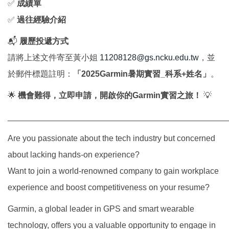
✅
成績單
✅
過往經驗介紹
📬
履歷投遞方式
請將上述文件寄至黃小姐
11208128@gs.ncku.edu.tw
，並
於郵件標題註明：
「2025Garmin暑期實習_科系+姓名」
。
🌟
機會難得，立即申請，開啟你的Garmin實習之旅！
💡
________________________________________________
Are you passionate about the tech industry but concerned
about lacking hands-on experience?
Want to join a world-renowned company to gain workplace
experience and boost competitiveness on your resume?
Garmin, a global leader in GPS and smart wearable
technology, offers you a valuable opportunity to engage in