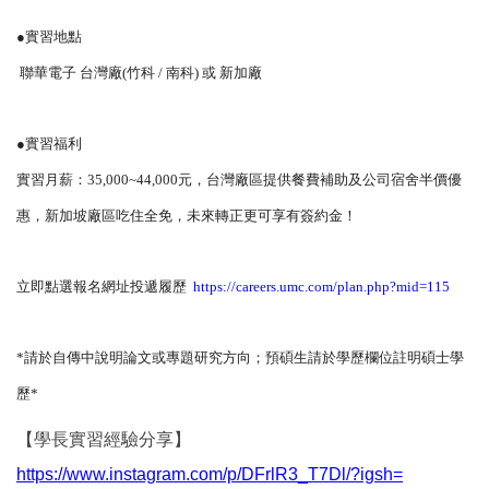
●實習地點
聯華電子 台灣廠(竹科 / 南科) 或 新加廠
●實習福利
實習月薪：35,000~44,000元，
台灣廠區提供餐費補助及公司宿舍半價優
惠，新加坡廠區吃住全免，
未來轉正更可享有簽約金！
立即點選報名網址投遞履歷
https://careers.umc.com/plan.
php?mid=115
*請於自傳中說明論文或專題研究方向；
預碩生請於學歷欄位註明碩士學
歷*
【學長實習經驗分享】
https://www.instagram.com/p/
DFrlR3_T7Dl/?igsh=