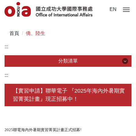
跳
EN
到
主
要
首頁
僑、陸生
內
容
:::
區
分類清單
分類清單
:::
關於我們
【實習申請】聯華電子 『2025年海內外暑期實
習菁英計畫』現正招募中！
未來學生
學生赴外
在校須知
2025聯電海內外暑期實習菁英計畫正式招募!