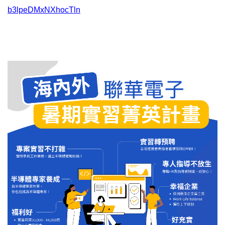
b3lpeDMxNXhocTln