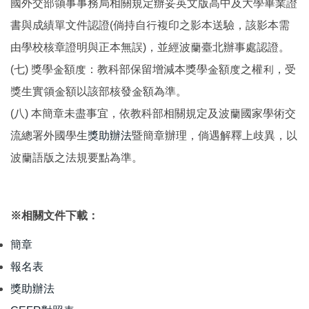
國外交部領事事務局相關規定辦妥英文版高中及大學畢業證
書與成績單文件認證(倘持自行複印之影本送驗，該影本需
由學校核章證明與正本無誤)，並經波蘭臺北辦事處認證。
(七) 獎學金額度：教科部保留增減本獎學金額度之權利，受
獎生實領金額以該部核發金額為準。
(八) 本簡章未盡事宜，依教科部相關規定及波蘭國家學術交
流總署外國學生
獎助辦法
暨簡章辦理，倘遇解釋上歧異，以
波蘭語版之法規要點為準。
※相關文件下載：
簡章
報名表
獎助辦法