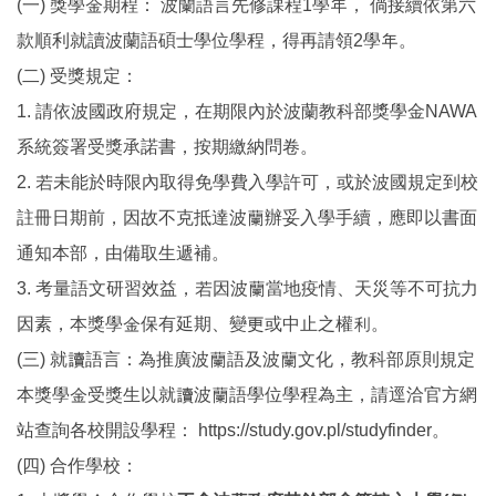
(一) 獎學金期程： 波蘭語言先修課程1學年， 倘接續依第六
款順利就讀波蘭語碩士學位學程，得再請領2學年。
(二) 受獎規定：
1. 請依波國政府規定，在期限內於波蘭教科部獎學金NAWA
系統簽署受獎承諾書，按期繳納問卷。
2. 若未能於時限內取得免學費入學許可，或於波國規定到校
註冊日期前，因故不克抵達波蘭辦妥入學手續，應即以書面
通知本部，由備取生遞補。
3. 考量語文研習效益，若因波蘭當地疫情、天災等不可抗力
因素，本獎學金保有延期、變更或中止之權利。
(三) 就讀語言：為推廣波蘭語及波蘭文化，教科部原則規定
本獎學金受獎生以就讀波蘭語學位學程為主，請逕洽官方網
站查詢各校開設學程： https://study.gov.pl/studyfinder。
(四) 合作學校：