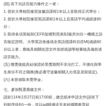
(四) 具下列語言能力條件之一者：
1. 曾於大專校院修習波蘭語課程1年以上並取得正式學分；
2. 曾於大專校院修習英語課程1年以上且英語平均成績達80
分；
3. 取得各項英檢與CEFR架構對照表B2級所列任一機構之語
言檢定證明。 大學英語免修或全英語授課科目(EMI)成績80
分以上者，應檢具相關佐證文件並經就讀學校審核具備前述
語言能力。
(五) 獲獎後能具結保證於受獎期間不非法打工、不擔任與學
生身分不符之職務(務必遵守波蘭相關入出境及居留規定)。
(六) 未曾領取本獎學金。
七、參加甄選應繳文件：
請於114年2月27日前17:00前，繳交紙本申請文件(請依下
列順序排列)一份，並以pdf檔傳送至本校國際教育組