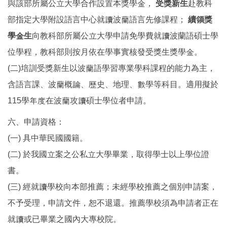
與該部所屬公立大學合作設置本獎學金，
受獎新生
赴教科
部指定大學附設語言中心就讀波蘭語言先修課程；
續領獎
學金生
向教科部所屬公立大學申請免學費就讀波蘭語碩士學
位學程，教科部則按月依在學事實核發受獎生獎學金。
(二)培訓受獎新生以波蘭語學習專業學科課程的能力為主，
含語言課、波蘭概論、歷史、地理、數學等科目。適用擬於
115學年度在波蘭攻讀碩士學位者申請。
六、申請資格：
(一) 具中華民國國籍。
(二) 於我國立案之公私立大學畢業，取得學士以上學位證
書。
(三) 經就讀學校向本部推薦；未經學校推薦之個別申請案，
不予受理，申請文件，恕不退還。推薦學校須為申請者正在
就讀或已畢業之國內大專校院。