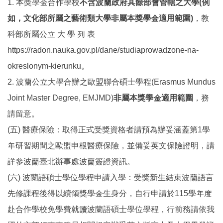
1. 本獎學金合作學校
不含波蘭政府其餘部會管轄之大學(例
如，文化部所屬之藝術類大學非屬本獎學金適用範圍)
，教
科部所屬公立 大 學 列 表
https://radon.nauka.gov.pl/dane/studiaprowadzone-na-
okreslonym-kierunku。
2. 波蘭公立大學合辦之歐盟聯合碩士學程(Erasmus Mundus
Joint Master Degree, EMJMD)
非屬本獎學金適用範圍
，務
請留意。
(五) 醫療保險：取得正式受獎資格者請預為辦妥涵蓋第1學
年研習期間之歐盟申根醫療保險，並備妥英文保險證明，請
詳參波蘭臺北辦事處波蘭簽證資訊。
(六) 波蘭語碩士學位學程申請入學：受獎新生結束波蘭語言
先修課程後得以續領獎學金生身分，自行申請於115學年度
赴合作學校免學費就讀波蘭語碩士學位學程，行前務請依我