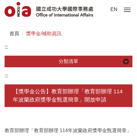
跳
EN
到
主
要
首頁
獎學金/補助資訊
內
容
:::
區
分類清單
分類清單
:::
關於我們
【獎學金公告】教育部辦理「教育部辦理 114
年波蘭政府獎學金甄選簡章」開放申請
未來學生
學生赴外
在校須知
教育部辦理「教育部辦理 114年波蘭政府獎學金甄選簡章」