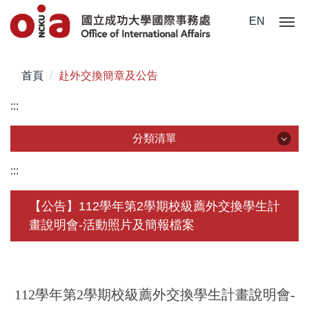
跳
EN
到
主
要
首頁
赴外交換簡章及公告
內
容
:::
區
分類清單
分類清單
:::
關於我們
【公告】112學年第2學期校級薦外交換學生計
畫說明會-活動照片及簡報檔案
未來學生
學生赴外
在校須知
112學年第2學期校級薦外交換學生計畫說明會-