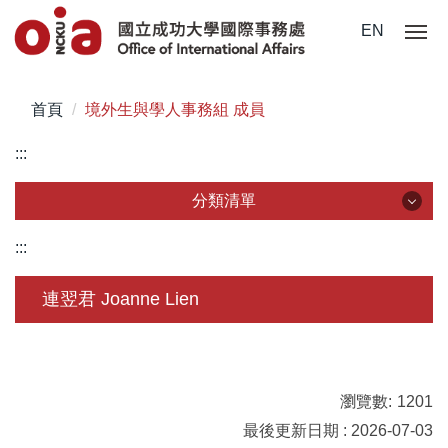
跳
EN
到
主
要
首頁
境外生與學人事務組 成員
內
容
:::
區
分類清單
分類清單
:::
關於我們
連翌君 Joanne Lien
未來學生
學生赴外
瀏覽數:
1201
在校須知
最後更新日期 : 2026-07-03