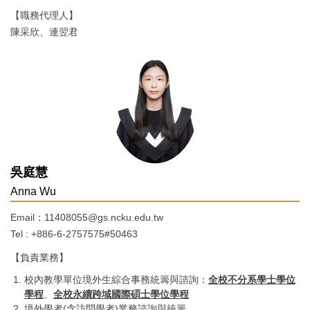
【職務代理人】
陳采欣、連翌君
吳庭慧
Anna Wu
Email：11408055@gs.ncku.edu.tw
Tel : +886-6-2757575#50463
【負責業務】
校內教學單位境外生綜合事務統籌與諮詢：
全校不分系學士學位
學程
、
全校永續跨域國際碩士學位學程
境外學者(含訪問學者)業務諮詢與統籌