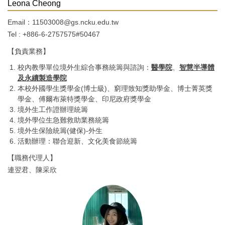
Leona Cheong
Email：11503008@gs.ncku.edu.tw
Tel : +886-6-2757575#50467
【負責業務】
校內教學單位境外生綜合事務統籌與諮詢：
醫學院
、
智慧半導體
及永續製造學院
本校外國學生獎學金(博士級)、窮理致知獎助學金、博士菁英獎
學金、傅爾布萊特獎學金、印尼政府獎學金
境外生工作證辦理統籌
境外學位生急難救助業務統籌
境外生保險統籌(健保)-外生
活動辦理：聯合迎新、文化美食節統籌
【職務代理人】
連翌君、陳采欣