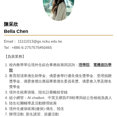
陳采欣
Bella Chen
Email：
11111013@gs.ncku.edu.tw
Tel : +886-6-2757575#50465
【負責業務】
校內教學單位境外生綜合事務統籌與諮詢：
理學院
、
電機資訊學
院
教育部清寒僑生助學金、僑委會學行優良僑生獎學金、受理捐贈
獎學金、僑委會傑出應屆畢業僑生委員長獎、僑委會入學及聯名
獎學金
境外生校庫填報、陸生註冊離校登錄
組小網管：AI chatbot、中英文網頁/FB粉專與組公告檢核負責人
陸生社團輔導及活動辦理統籌
境外生健保統籌(健保)-僑生、陸生
辦理活動: 新生講習、節慶活動