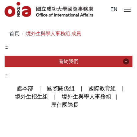
跳
EN
到
主
要
首頁
境外生與學人事務組 成員
內
容
:::
區
關於我們
關於我們
:::
處本部
|
國際關係組
|
國際教育組
|
組織成員
境外生招生組
|
境外生與學人事務組
|
統計資料
歷任國際長
本處法規
常用表單