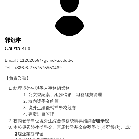
郭鈺琳
Calista Kuo
Email：11202055@gs.ncku.edu.tw
Tel : +886-6-2757575#50469
【負責業務】
綜理境外生與學人事務組業務
公文登記桌、組務信箱、組務經費管理
校內獎學金統籌
境外生績優輔導學校競賽
專案計畫管理
校內教學單位境外生綜合事務統籌與諮詢
管理學院
本校優秀陸生獎學金、喜馬拉雅基金會獎學金(黃亞媛代)、成/
引蝶企業獎學金