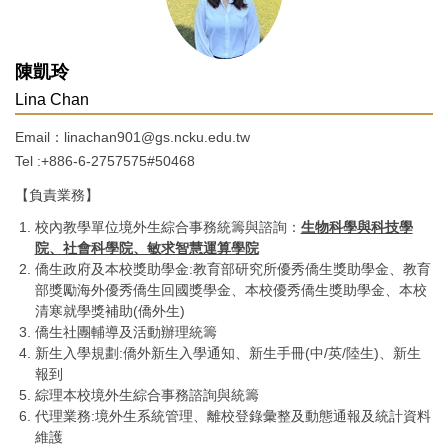
陳凱玲
Lina Chan
Email：linachan901@gs.ncku.edu.tw
Tel :+886-6-2757575#50468
【負責業務】
校內教學單位境外生綜合事務統籌與諮詢：
生物科學與科技學
院、社會科學院、敏求智慧運算學院
僑生政府及本校獎助學金:教育部研究所優秀僑生獎助學金、教育
部獎勵海外優秀僑生回國獎學金、本校優秀僑生獎助學金、本校
清寒就學獎補助(僑外生)
僑生社團輔導及活動辦理統籌
新生入學規劃:僑外新生入學通知、新生手冊(中/英/陸生)、新生
報到
綜理本校境外生綜合事務諮詢與統籌
代理業務:境外生系統管理、離校登錄彙整及動態通報及統計資料
維護