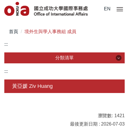
跳
EN
到
主
要
首頁
境外生與學人事務組 成員
內
容
:::
區
分類清單
分類清單
:::
關於我們
黃亞媛 Ziv Huang
未來學生
學生赴外
瀏覽數:
1421
在校須知
最後更新日期 : 2026-07-03