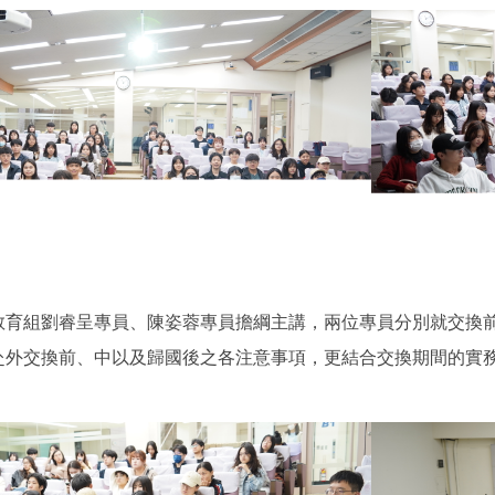
教育組劉睿呈專員、陳姿蓉專員擔綱主講，兩位專員分別就交換
赴外交換前、中以及歸國後之各注意事項，更結合交換期間的實