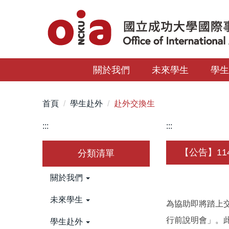
跳
到
主
要
內
關於我們
未來學生
學
容
區
首頁
學生赴外
赴外交換生
:::
:::
【公告】1
分類清單
關於我們
未來學生
為協助即將踏上交
行前說明會」。
學生赴外