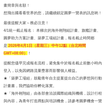
畫簡章與名額！
想飛出國看看世界的您，請繼續鎖定圓夢一覽表的訊息喲！
最後提醒大家～務必注意！
4/1統一截止報名： 本梯次的海外翱翔組計畫、旗艦計畫、
圓夢助力方案計畫、築夢工場組計畫，報名截止時間都
是
2026年4月1日（星期三）中午12點（台北時間
GMT+08:00）
！
提醒您儘早完成報名流程，避免集中於報名截止前數小時內
登入，以免因網路流量壅塞而影響個人權益。
★「築夢工場組」鼓勵青年自主提案提出自己的夢想與行動
計畫書，我們協助你孵化落實。
★「海外翱翔組」由各部會洽談國際組織與機構，設計行程
與內容，為青年打造蹲點與培訓機會，請參考圓夢機會一覽