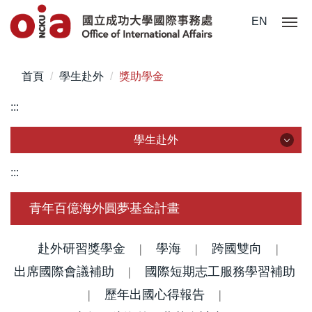
跳
EN
到
主
要
首頁
學生赴外
獎助學金
內
容
:::
區
學生赴外
學生赴外
:::
赴外交換生
青年百億海外圓夢基金計畫
赴外交換生成果與心得分享
赴外研習獎學金
|
學海
|
跨國雙向
|
出席國際會議補助
國際雙學位
|
國際短期志工服務學習補助
|
歷年出國心得報告
|
海外實習