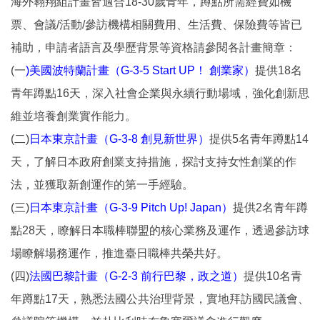
海外翱翔組計畫皆適合18-30歲青年，蹲點所需經費如機
票、會議/活動/參訪機構相關費用、生活費、保險費等皆已
補助，申請者語言及學歷背景等資格請參閱各計畫簡章：
(一
)
美國波特蘭計畫（G-3-5 Start UP！ 創業家）
提供18名
青年蹲點16天，深入社會企業與永續行動場域，強化創新思
維並培養創業實作能力。
(二)
日本東京計畫（G-3-8 創見新世界）
提供5名青年蹲點14
天，了解日本政府創業支持措施，探討支持女性創業的作
法，並獲取新創運作的第一手經驗。
(三)
日本東京計畫（G-3-9 Pitch Up! Japan）
提供2名青年蹲
點28天，瞭解日本職棒聯盟的核心業務及運作，透過參訪球
場瞭解場務運作，推進臺日職棒共榮共好。
(四)
法國巴黎計畫（G-2-3 前行巴黎，政之道）
提供10名青
年蹲點17天，熟悉法國公共治理背景，實地拜訪國民議會、