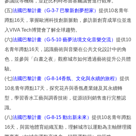
參議院等機構，並赴比利時布魯塞爾議會進行觀摩。
(五)
法國巴黎計畫（G-3-7 巴黎新創夢想家）
提供10名青年
蹲點16天，掌握歐洲科技創新脈動，參訪新創育成單位並進
入VIVA Tech博覽會了解全球趨勢。
(六
)
法國巴黎計畫（G-5-10 藝夢法境文化音樂交流）
提供10
名青年蹲點16天，認識藝術與音樂在公共文化設計中的角
色，並參與「白晝之夜」觀察城市如何透過藝術提升公共體
驗。
(七)
法國巴黎計畫（G-8-14香氛、文化與永續的旅程）
提供
10名青年蹲點17天，探究花卉與香氛產業鏈及其永續轉
型，學習香水工藝與調香技術，從源頭到銷售進行完整認
識。
(八)
法國巴黎計畫（G-8-15 動出新未來）
提供10名青年蹲點
16天，與當地體育組織互動，理解城市以運動為主軸辦理國