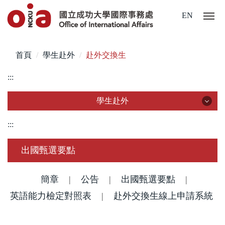
跳
EN
到
主
要
首頁
學生赴外
赴外交換生
內
容
:::
區
學生赴外
學生赴外
:::
赴外交換生
出國甄選要點
赴外交換生成果與心得分享
簡章
|
公告
|
出國甄選要點
|
英語能力檢定對照表
國際雙學位
|
赴外交換生線上申請系統
海外實習