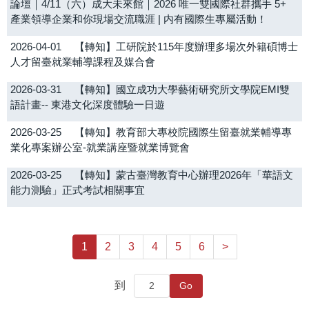
論壇｜4/11（六）成大未來館｜2026 唯一雙國際社群攜手 5+
產業領導企業和你現場交流職涯 | 内有國際生專屬活動！
2026-04-01
【轉知】工研院於115年度辦理多場次外籍碩博士
人才留臺就業輔導課程及媒合會
2026-03-31
【轉知】國立成功大學藝術研究所文學院EMI雙
語計畫-- 東港文化深度體驗一日遊
2026-03-25
【轉知】教育部大專校院國際生留臺就業輔導專
業化專案辦公室-就業講座暨就業博覽會
2026-03-25
【轉知】蒙古臺灣教育中心辦理2026年「華語文
能力測驗」正式考試相關事宜
1
2
3
4
5
6
>
到
Go