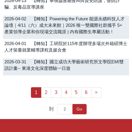
2026-04-13
【轉知】華僑協會總會AI與資安防護，暨防詐
騙、反毒品宣導講座
2026-04-02
【轉知】Powering the Future 能源永續科技人才
論壇｜4/11（六）成大未來館｜2026 唯一雙國際社群攜手 5+
產業領導企業和你現場交流職涯 | 内有國際生專屬活動！
2026-04-01
【轉知】工研院於115年度辦理多場次外籍碩博士
人才留臺就業輔導課程及媒合會
2026-03-31
【轉知】國立成功大學藝術研究所文學院EMI雙
語計畫-- 東港文化深度體驗一日遊
1
2
3
4
5
6
>
到
Go