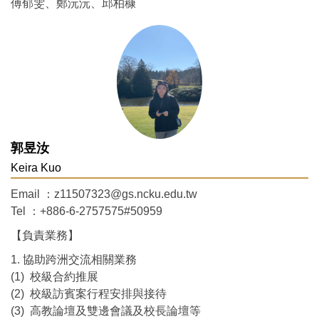
傅郁雯、鄭沅沅、邱柏穅
郭昱汝
Keira Kuo
Email ：z11507323@gs.ncku.edu.tw
Tel ：+886-6-2757575#50959
【負責業務】
1. 協助跨洲交流相關業務
(1) 校級合約推展
(2) 校級訪賓案行程安排與接待
(3) 高教論壇及雙邊會議及校長論壇等