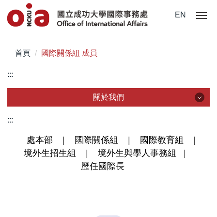
跳
EN
到
主
要
首頁
國際關係組 成員
內
容
:::
區
關於我們
關於我們
:::
處本部
|
國際關係組
|
國際教育組
|
組織成員
境外生招生組
|
境外生與學人事務組
|
統計資料
歷任國際長
本處法規
常用表單