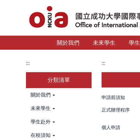
跳
到
主
要
內
關於我們
未來學生
學
容
區
:::
:::
分類清單
關於我們
申請前須知
未來學生
正式辦理程序
學生赴外
個人申請
在校須知