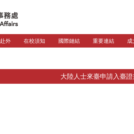
生赴外
在校須知
國際鏈結
重要連結
成
大陸人士來臺申請入臺證