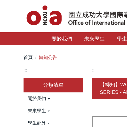
跳
到
主
要
內
關於我們
未來學生
學
容
區
首頁
轉知公告
:::
:::
【轉知】WORL
分類清單
SERIES - A
關於我們
未來學生
學生赴外