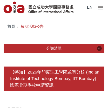
跳
EN
到
主
要
首頁
短期活動公告
內
容
:::
區
分類清單
分類清單
:::
關於我們
【轉知】2026年印度理工學院孟買分校 (Indian
Institute of Technology Bombay, IIT Bombay)
未來學生
國際暑期學校申請資訊
學生赴外
在校須知