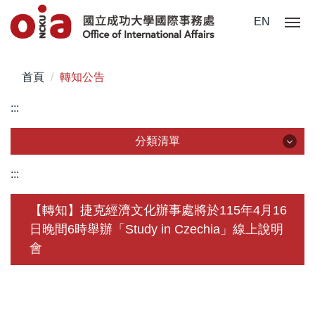
跳
EN
到
主
要
首頁
轉知公告
內
容
:::
區
分類清單
分類清單
:::
關於我們
【轉知】捷克經濟文化辦事處將於115年4月16
日晚間6時舉辦「Study in Czechia」線上說明
未來學生
會
學生赴外
在校須知