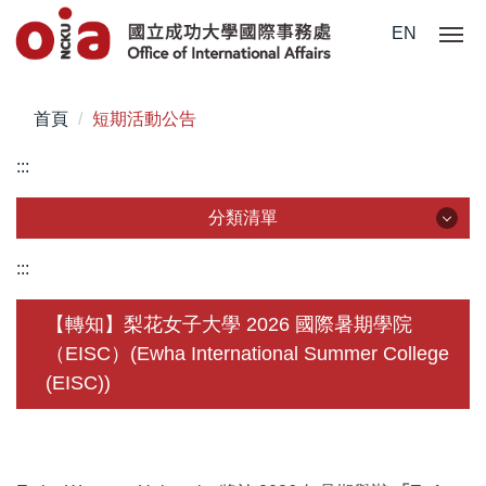
跳
EN
到
主
要
首頁
短期活動公告
內
容
:::
區
分類清單
分類清單
:::
關於我們
【轉知】梨花女子大學 2026 國際暑期學院
（EISC）(Ewha International Summer College
未來學生
(EISC))
學生赴外
在校須知