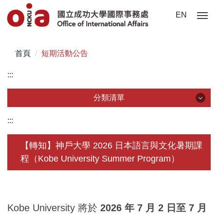
跳
EN
到
主
要
首頁
短期活動公告
內
容
:::
區
分類清單
分類清單
:::
關於我們
【轉知】神戶大學 2026 日本語言與文化暑期課
程（Kobe University Summer Program）
未來學生
學生赴外
在校須知
Kobe University 將於
2026 年 7 月 2 日至 7 月