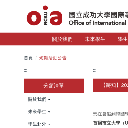
跳
到
主
要
內
關於我們
未來學生
學
容
區
首頁
短期活動公告
:::
:::
【轉知】2026
分類清單
關於我們
未來學生
想在暑假到韓國
首爾市立大學（Unive
學生赴外