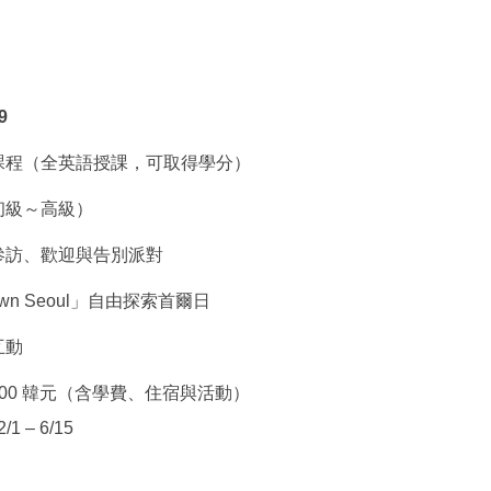
）
9
課程（全英語授課，可取得學分）
初級～高級）
參訪、歡迎與告別派對
r Own Seoul」自由探索首爾日
互動
0,000 韓元（含學費、住宿與活動）
/1 – 6/15