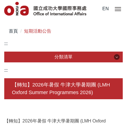
跳
EN
到
主
要
首頁
短期活動公告
內
容
:::
區
分類清單
分類清單
:::
關於我們
【轉知】2026年暑假 牛津大學暑期團 (LMH
Oxford Summer Programmes 2026)
未來學生
學生赴外
在校須知
【轉知】2026年暑假 牛津大學暑期團 (LMH Oxford