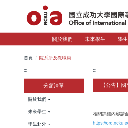
跳
到
主
要
內
關於我們
未來學生
學
容
區
首頁
院系所及教職員
:::
:::
【公告】國
分類清單
關於我們
未來學生
相關詳細內容請
https://ord.ncku
學生赴外