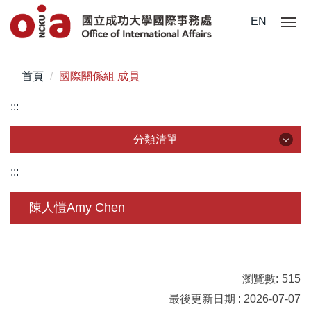
跳
EN
到
主
要
首頁
國際關係組 成員
內
容
:::
區
分類清單
分類清單
:::
關於我們
陳人愷Amy Chen
未來學生
學生赴外
瀏覽數:
515
在校須知
最後更新日期 : 2026-07-07