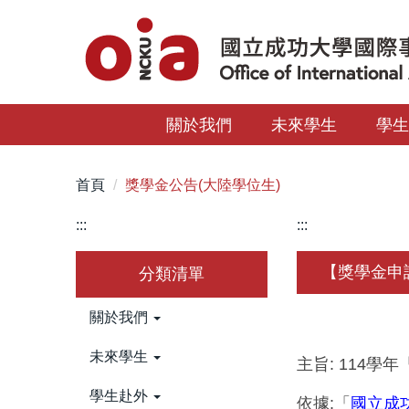
跳
到
主
要
內
關於我們
未來學生
學
容
區
首頁
獎學金公告(大陸學位生)
:::
:::
【獎學金申請
分類清單
關於我們
未來學生
主旨: 114
學生赴外
依據:「
國立成