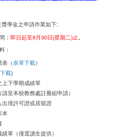
生獎學金之
申請作業如下
:
時間：
即日起至9月30日(星期二)止
。
資料：
請表（
表單下載
）
單下載
)
之上下學期成績單
（請至本校教務處註冊組申請）
入出境許可證或居留證
影本
書
成績單（僅逕讀生提供）