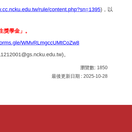
w.cc.ncku.edu.tw/rule/content.php?sn=1395
)，以
生獎學金」。
//forms.gle/WMvRLmgccUMtCoZw8
11212001@gs.ncku.edu.tw)
。
瀏覽數:
1850
最後更新日期 : 2025-10-28