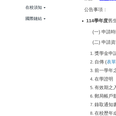
在校須知
公告事項：
國際鏈結
114學年度
舊
(
一) 申請
(
二) 申請
獎學金申
自傳 (
表
前一學年
在學證明
有效期之
郵局帳戶
錄取通知
在校歷年