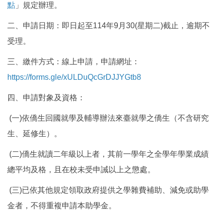
點
」規定辦理。
國際鏈結
二、申請日期：即日起至114年9月30(星期二)截止，逾期不
受理。
三、繳件方式：線上申請，申請網址：
https://forms.gle/xULDuQcGrDJJYGtb8
四、申請對象及資格：
(一)依僑生回國就學及輔導辦法來臺就學之僑生（不含研究
生、延修生）。
(二)僑生就讀二年級以上者，其前一學年之全學年學業成績
總平均及格，且在校未受申誡以上之懲處。
(三)已依其他規定領取政府提供之學雜費補助、減免或助學
金者，不得重複申請本助學金。