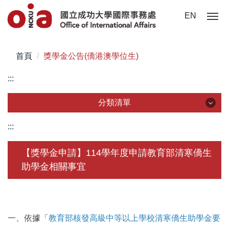
跳
EN
到
主
要
首頁
獎學金公告(僑港澳學位生)
內
容
:::
區
分類清單
分類清單
:::
關於我們
【獎學金申請】114學年度申請教育部清寒僑生
助學金相關事宜
未來學生
學生赴外
在校須知
一、依據「
教育部核發高級中等以上學校清寒僑生助學金要