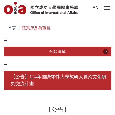
跳
EN
到
主
要
首頁
院系所及教職員
內
容
:::
區
分類清單
分類清單
:::
關於我們
【公告】114年國際夥伴大學教研人員跨文化研
究交流計畫
未來學生
學生赴外
在校須知
【公告】