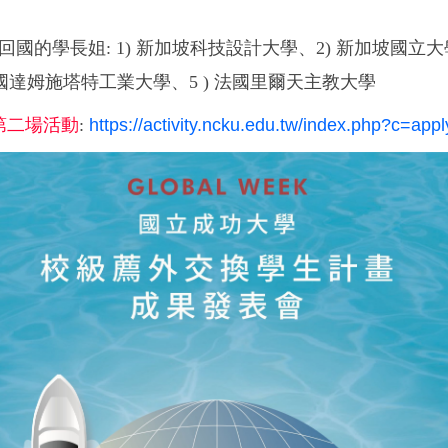
回國的學長姐
:
1)
新加坡科技設計大學、
2)
新加坡國立大
國
達姆施塔特工業大學、
5 )
法國
里爾天主教大學
第二場活動
:
https://activity.ncku.edu.tw/index.php?c=ap