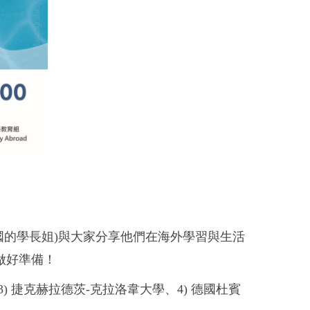
國的學長姐
)
與大家分享他們在海外學習與生活
做好準備！
3)
捷克
赫拉德茨
-
克拉洛韋大學、
4)
德國
杜賓