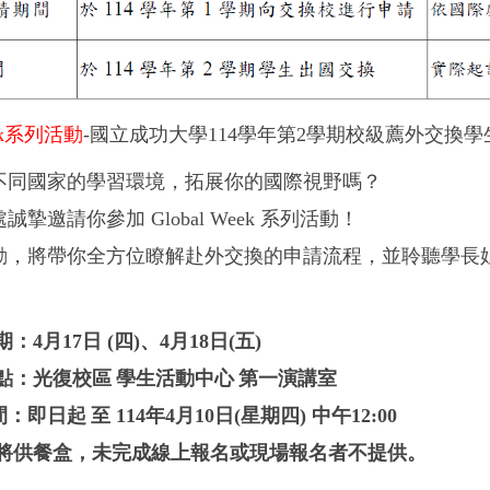
k
系列活動
-
國立成功大
學114學年第
2
學期校級薦外交換學
不同國家的學習環境，拓展你的國際視野嗎？
處誠摯邀請你參加
Global Week
系列活動！
動，將帶你全方位瞭解赴外交換的申請流程，並聆聽學長
期：
4
月
17
日
(
四
)
、
4
月
18
日
(
五
)
點：光復校區
學生活動中心
第一演講室
間：即日起
至
114
年
4
月
10
日
(
星期四
)
中午
12:00
將供餐盒，未完成線上報名或現場報名者不提供。