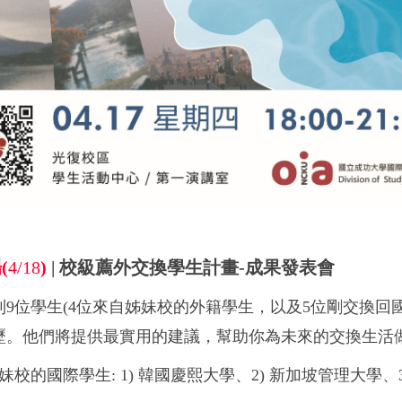
場
(
4/18
)
|
校級薦外交換學生計畫
-
成果發表會
到
9
位學生
(4
位來自姊妹校的外籍學生，以及
5
位剛交換回
歷。他們將提供最實用的建議，幫助你為未來的交換生活
妹校的國際學生
:
1)
韓國
慶熙大學、
2)
新加坡管理大學、