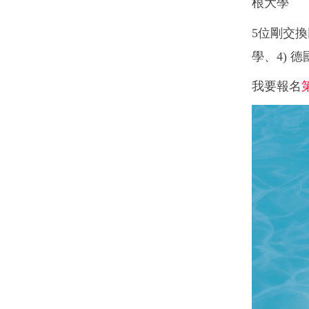
根大學
5
位剛交換
學、
4)
德
我要報名