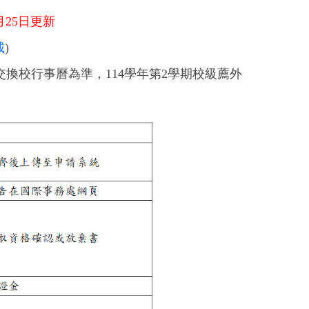
4月25日更新
載
)
交換校行事曆為準，
114
學年第
2
學期校級薦外