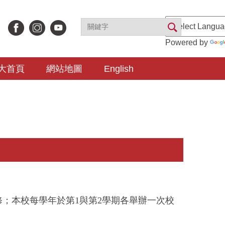
Powered by
大首頁
網站地圖
English
修；本校每學年於第
1
與第
2
學期各舉辦一次校