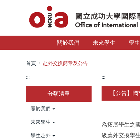
跳
到
主
要
內
關於我們
未來學生
學
容
區
首頁
赴外交換簡章及公告
:::
:::
【公告】國
分類清單
關於我們
未來學生
為拓展學生之
級薦外交換學
學生赴外