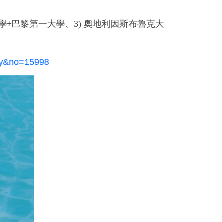
學
巴黎第一大學、
3)
奧地利
因斯布魯克大
+
ply&no=15998