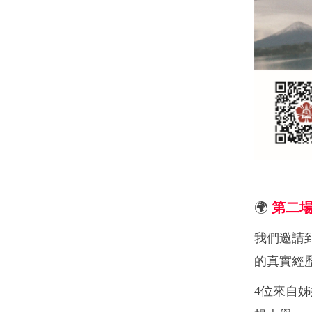
🌍
第二
我們邀請
的真實經
4
位來自姊