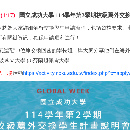
場
(
4/17
)
|
國立成功大學
114
學年第
2
學期校級薦外交
組將為大家詳細解析交換學生申請流程，包括資格要求、
所有關鍵資訊，確保申請順利進行！
有邀請到
3
位剛交換回國的學長姐，與大家分享他們在海
坡國立大學
(3)
芬蘭坦佩雷大學
第一場
活動
https://activity.ncku.edu.tw/index.php?c=ap