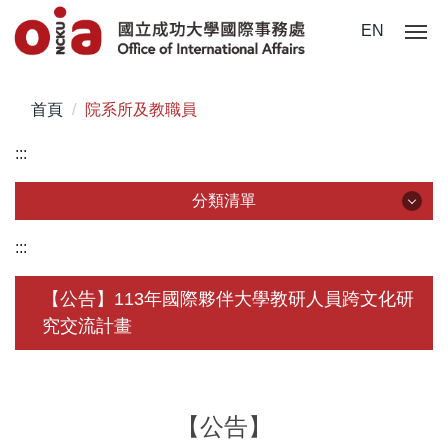
跳
EN
到
主
要
首頁
院系所及教職員
內
容
:::
區
分類清單
分類清單
:::
關於我們
【公告】113年國際夥伴大學教研人員跨文化研
究交流計畫
未來學生
學生赴外
在校須知
【公告】