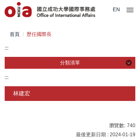
跳
EN
到
主
要
首頁
歷任國際長
內
容
:::
區
分類清單
分類清單
:::
關於我們
林建宏
未來學生
學生赴外
瀏覽數:
740
在校須知
最後更新日期 : 2024-01-19