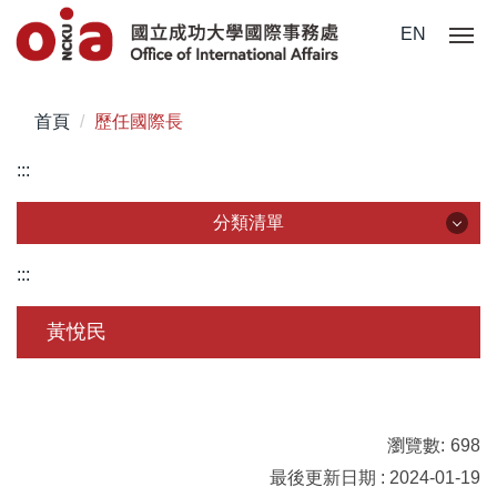
跳
EN
到
主
要
首頁
歷任國際長
內
容
:::
區
分類清單
分類清單
:::
關於我們
黃悅民
未來學生
學生赴外
瀏覽數:
698
在校須知
最後更新日期 : 2024-01-19