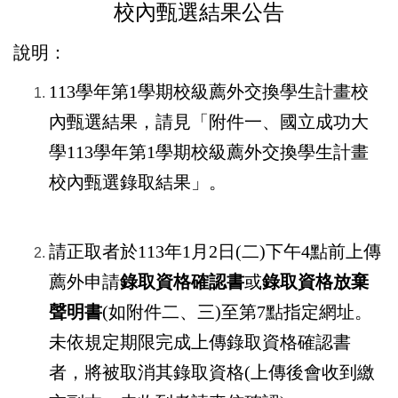
校內甄選結果公告
國際鏈結
說明：
113
學年第
1
學期校級薦外交換學生計畫校
內甄選結果，請見「附件一、國立成功大
學
113
學年第
1
學期校級薦外交換學生計畫
校內甄選錄取結果」。
請正取者於
113
年
1
月
2
日
(
二
)
下午
4
點前上傳
薦外申請
錄取資格確認書
或
錄取資格放棄
聲明書
(
如附件二、三
)
至第7
點指定網址。
未依規定期限完成上傳錄取資格確認書
者，將被取消其錄取資格
(
上傳後會收到繳