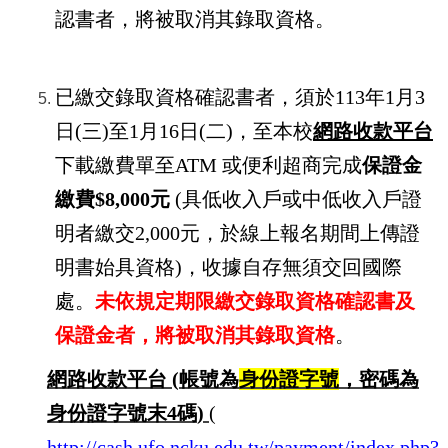
認書者，將被取消其錄取資格。
已繳交錄取資格確認書者，須於
113
年
1
月
3
日
(
三
)
至
1
月
16
日
(
二
)
，至本校
網路收款平台
下載繳費單至
ATM
或便利超商完成
保證金
繳費
$8,000
元
(
具低收入戶或中低收入戶證
明者繳交
2,000
元，於線上報名期間上傳證
明書始具資格
)
，收據自存無須交回國際
處。
未依規定期限繳交錄取資格確認書及
保證金者，將被取消其錄取資格
。
網路收款平台
(
帳號為
身份證字號
，密碼為
身份證字號末
4
碼
)
(
http://cash.ufo.ncku.edu.tw/payment/index.php?