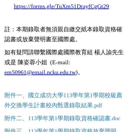
https://forms.gle/TuXm51DrayfCgGt29
註：本期錄取者無須親自繳交紙本錄取資格確
認書或放棄聲明書至國際處。
如有疑問請聯繫國際處國際教育組 楊人諭先生
或是 陳姿蓉小姐
(E-mail:
em50961@email.ncku.edu.tw
)
。
附件一、國立成功大學
113
學年第
1
學期校級薦
外交換學生計畫校內甄選錄取結果
.pdf
附件二、
113
學年第
1
學期
錄取資格確認書
.doc
附件三、
113
學年第
1
學期
錄取資格放棄聲明