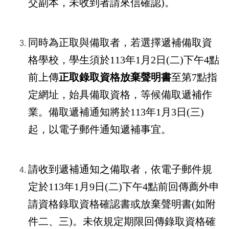
交副本，未收到者請來信確認
)
。
同時為正取與備取者，若選擇遞補備取資
格學校，學生須於
113
年
1
月
2
日
(
二
)
下午
4
點
前上傳
正取錄取資格放棄聲明書
至第7
點指
定網址，始具備取資格，等候備取遞補作
業。備取遞補通知將於
113
年
1
月
3
日
(
三
)
起，以電子郵件通知遞補事宜。
請收到遞補通知之備取者，依電子郵件規
定於
113
年
1
月
9
日
(
二
)
下午
4
點前回傳薦外申
請資格錄取資格確認書或放棄聲明書
(
如附
件二、三
)
。未依規定期限回傳錄取資格確