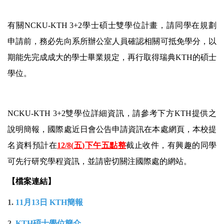
有關
NCKU-KTH 3+2
學士碩士雙學位計畫，請同學在規劃
申請前，務必先向系所辦公室人員確認相關可抵免學分，以
期能先完成成大的學士畢業規定，再行取得瑞典
KTH
的碩士
學位。
NCKU-KTH 3+2
雙學位詳細資訊，請參考下方
KTH
提供之
說明簡報，國際處近日會公告申請資訊在本處網頁，本校提
名資料預計在
12/8(
五
)
下午五點整
截止收件，有興趣的同學
可先行研究學程資訊，並請密切關注國際處的網站。
【檔案連結】
1.
11月13日 KTH簡報
2.
KTH碩士學位簡介