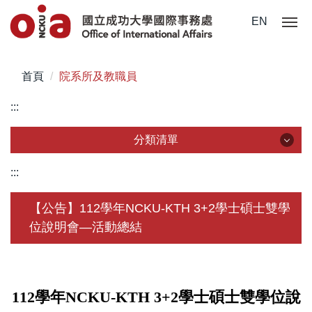
跳
EN
到
主
要
首頁
院系所及教職員
內
容
:::
區
分類清單
分類清單
:::
關於我們
【公告】112學年NCKU-KTH 3+2學士碩士雙學
位說明會—活動總結
未來學生
學生赴外
在校須知
112
學年
NCKU-KTH 3+2
學士碩士雙學位說