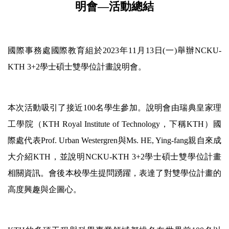
明會
—
活動總結
國際鏈結
國際事務處國際教育組於
2023
年
11
月
13
日
(
一
)
舉辦
NCKU-
KTH 3+2
學士碩士雙學位計畫說明會。
本次活動吸引了接近
100
名學生參加。說明會由瑞典皇家理
工學院（
KTH Royal Institute of Technology
，下稱
KTH
）國
際處代表
Prof. Urban Westergren
與
Ms. HE, Ying-fang
親自來成
大介紹
KTH
，並說明
NCKU-KTH 3+2
學士碩士雙學位計畫
相關資訊。會後本校學生提問踴躍，表達了對雙學位計畫的
高度興趣與企圖心。