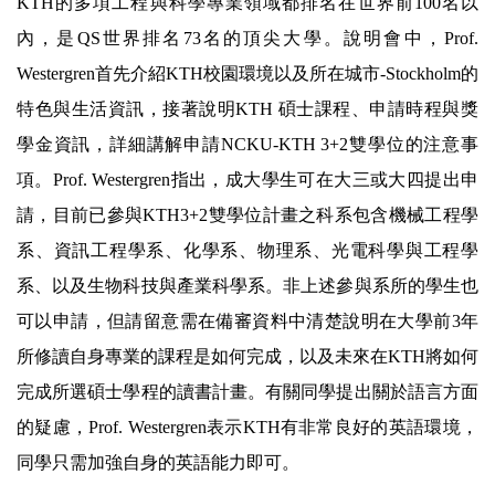
KTH
的多項工程與科學專業領域都排名在世界前
100
名以
內，是
QS
世界排名
73
名的頂尖大學。說明會中，
Prof.
Westergren
首先介紹
KTH
校園環境以及所在城市
-Stockholm
的
特色與生活資訊，接著說明
KTH
碩士課程、申請時程與獎
學金資訊，詳細講解申請
NCKU-KTH 3+2
雙學位的注意事
項。
Prof. Westergren
指出，成大學生可在大三或大四提出申
請，目前已參與
KTH3+2
雙學位計畫之科系包含機械工程學
系、資訊工程學系、化學系、物理系、光電科學與工程學
系、以及生物科技與產業科學系。非上述參與系所的學生也
可以申請，但請留意需在備審資料中清楚說明在大學前
3
年
所修讀自身專業的課程是如何完成，以及未來在
KTH
將如何
完成所選碩士學程的讀書計畫。有關同學提出關於語言方面
的疑慮，
Prof. Westergren
表示
KTH
有非常良好的英語環境，
同學只需加強自身的英語能力即可。