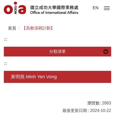
跳
EN
到
主
要
首頁
【高教深耕計劃】
內
容
:::
區
分類清單
分類清單
:::
關於我們
黃明燕 Minh Yen Vong
未來學生
學生赴外
瀏覽數:
2883
在校須知
最後更新日期 : 2024-10-22