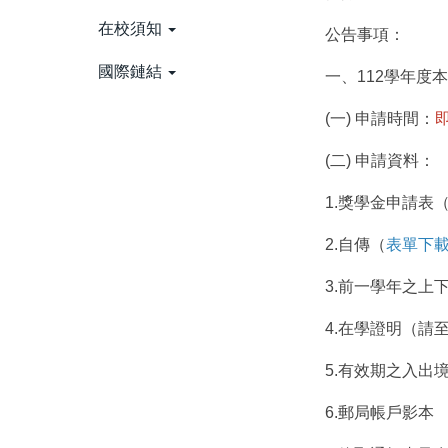
在校須知
公告事項：
國際鏈結
一、112學年度
(一) 申請時間：
即
(二) 申請資料
1.獎學金申請表
2.自傳（
表單下
3.前一學年之上
4.在學證明（請
5.有效期之入出
6.郵局帳戶影本