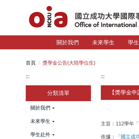
跳
到
主
要
內
關於我們
未來學生
學
容
區
首頁
獎學金公告(大陸學位生)
:::
:::
【獎學金申請
分類清單
關於我們
未來學生
主旨：112學年
學生赴外
依據：「
國立成