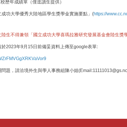
在校歷年成績單（僅逕讀生提供）
立成功大學優秀大陸地區學生獎學金實施要點」(
https://www.cc.
之陸生不得兼領「國立成功大學喜瑪拉雅研究發展基金會陸生獎
2023年9月15日前備妥資料上傳至google表單:
le/WZrFMVGgXRKVaVor9
，請洽境外生與學人事務組陳小姐(Email:11111013@gs.ncku.