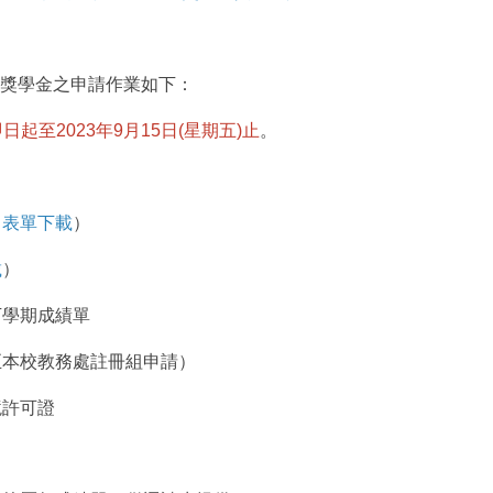
本獎學金之申請作業如下：
日起至2023年9月15日(星期五)止
。
：
（
表單下載
）
載
）
下學期成績單
至本校教務處註冊組申請）
境許可證