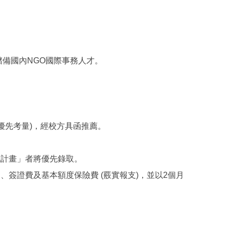
儲備國內NGO國際事務人才。
優先考量)，經校方具函推薦。
流計畫」者將優先錄取。
、簽證費及基本額度保險費 (覈實報支)，並以2個月