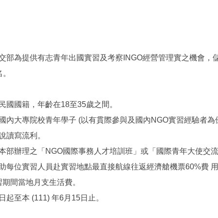
外交部為提供有志青年出國實習及考察INGO經營管理實之機會，
名。
民國國籍，年齡在18至35歲之間。
國內大專院校青年學子 (以有貫際參與及國內NGO實習經驗者為
說讀寫流利。
本部辦理之「NGO國際事務人才培訓班」或「國際青年大使交
補助每位實習人員赴實習地點最直接航線往返經濟艙機票60%費 用
習期間當地月支生活費。
日起至本 (111) 年6月15日止。