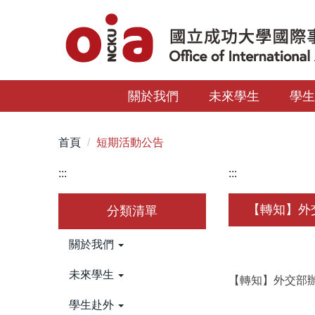
跳
到
主
要
內
關於我們
未來學生
學
容
區
首頁
短期活動公告
:::
:::
【轉知】外
分類清單
關於我們
未來學生
【轉知】外交部辦
學生赴外