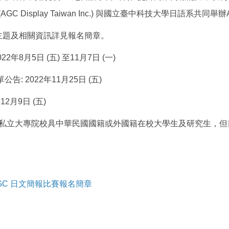
AGC Display Taiwan Inc.)
與國立臺中科技大學日語系共同舉辦
主題及相關資訊詳見報名簡章。
022
年
8
月
5
日
(
五
)
至
11
月
7
日
(
一
)
單公告
: 2022
年
11
月
25
日
(
五
)
年
12
月
9
日
(
五
)
私立大專院校具中華民國國籍或外國籍在校大學生及研究生，但
AGC 日文簡報比賽報名簡章