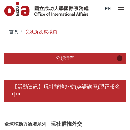
跳
EN
到
主
要
首頁
院系所及教職員
內
容
:::
區
分類清單
分類清單
:::
關於我們
【活動資訊】玩社群推外交(英語講座)現正報名
中!!!
未來學生
學生赴外
在校須知
玩社群推外交
全球移動力論壇系列「
」