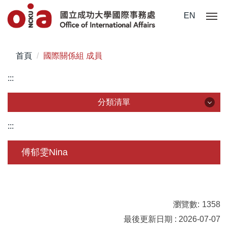
跳
EN
到
主
要
首頁
國際關係組 成員
內
容
:::
區
分類清單
分類清單
:::
關於我們
傅郁雯Nina
未來學生
學生赴外
瀏覽數:
1358
在校須知
最後更新日期 : 2026-07-07