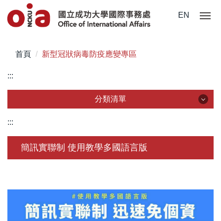
跳
EN
到
主
要
首頁
新型冠狀病毒防疫應變專區
內
容
:::
區
分類清單
分類清單
:::
關於我們
簡訊實聯制 使用教學多國語言版
未來學生
學生赴外
在校須知