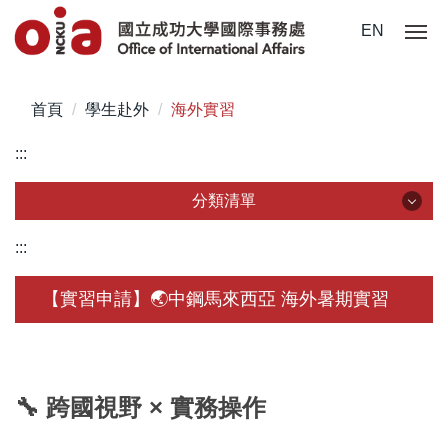
跳
EN
到
主
要
首頁
學生赴外
海外實習
內
容
:::
區
分類清單
分類清單
:::
關於我們
【實習申請】🌏中鋼馬來西亞 海外暑期實習
未來學生
學生赴外
🔧 跨國視野 × 實務操作
在校須知