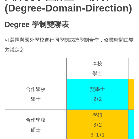
(
Degree-Domain-Direction)
國際學人
Degree
學制雙聯表
國際雙學位
可選擇與國外學校進行同學制或跨學制合作，修業時間由雙
國際化補助
方議定之。
本校
學士
合作學校
雙學士
學士
2+2
學碩
合作學校
3+2
碩士
3+1+1