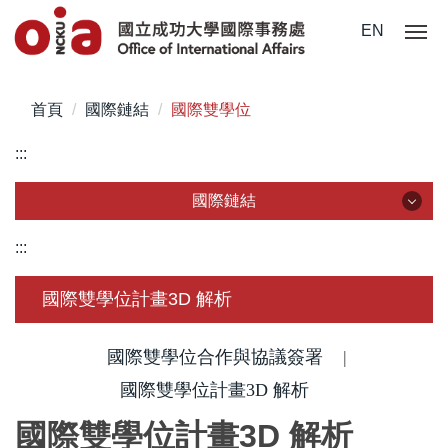
跳
EN
到
主
要
首頁
國際鏈結
國際雙學位
內
容
:::
區
國際鏈結
國際鏈結
:::
簽約學校
國際雙學位計畫3D 解析
國際組織
國際雙學位合作與協議簽署
|
國際訪賓
國際雙學位計畫3D 解析
國際雙學位計畫
3D
解析
締約準則