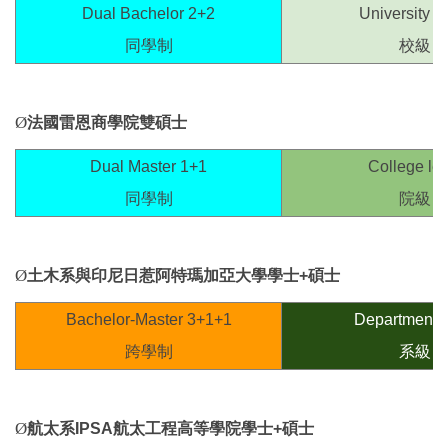
Dual Bachelor 2+2
University 
同學制
校級
Ø
法國雷恩商學院雙碩士
Dual Master 1+1
College lev
同學制
院級
Ø
土木系與印尼日惹阿特瑪加亞大學學士+
碩士
Bachelor-Master 3+1+1
Department l
跨學制
系級
Ø
航太系IPSA
航太工程高等學院學士
+
碩士