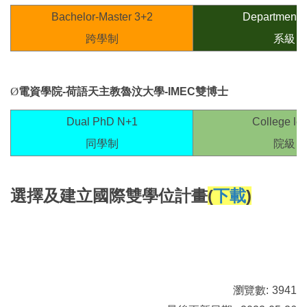
Bachelor-Master 3+2
Department l
跨學制
系級
Ø
電資學院-
荷語天主教魯汶大學
-IMEC
雙博士
Dual PhD N+1
College lev
同學制
院級
選擇及建立國際雙學位計畫
(
下載
)
瀏覽數:
3941