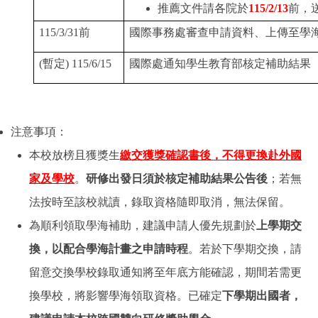
115/2/13
推薦文件請各院於
前，
115/3/31
前
國際事務處審查申請資料、上傳至學
(
暫定
) 115/6/15
國際處通知學生教育部核定補助結果
注意事項：
本校放榜且獲獎生
繳交獲獎確認書後，不得更換赴外國
家及學校
。
研修出發日須於核定補助結果公告後
；若無
法按時至該校就讀，錄取資格隨即取消，無法保留。
為順利領取學海補助，建議申請人優先規劃於
上學期交
換，以配合學海計畫之申請時程
。若於下學期交換，請
留意交換學校錄取通知將至年底方能確認，期間若需更
換學校，將影響學海領取資格。已確定
下學期出國者，