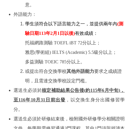
意。
外語能力：
(
學生須符合以下語言能力之一，並提供兩年內
測
113
2
1
)
驗日期
年
月
日以後
有效成績：
TOEFL iBT 72
托福網路測驗
分以上；
(
) IELTS (Academic) 5.5
雅思
學術組
級分以上；
TOEIC 785
多益測驗
分以上。
或提出符合交換學校
其他外語能力
要求之成績證
明，且需達交換學校設定門檻。
(
115
6
)
選送生必須於
核定補助結果公告後
約
年
月中旬
，
116
10
31
至
年
月
日前出發
，以交換生身分出國修習學
分。
選送生必須於研修結束後，檢附國外研修學分相關證明
3
1
文件，每學期需修習通過
門課程，其中
門須與就讀本