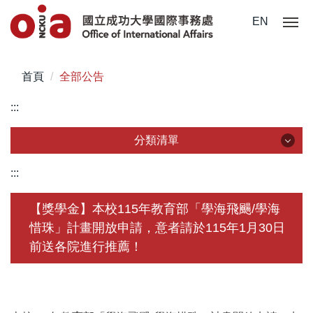
跳
EN
到
主
要
首頁
全部公告
內
容
:::
區
分類清單
分類清單
:::
關於我們
【獎學金】本校115年教育部「學海飛颺/學海
惜珠」計畫開放申請，意者請於115年1月30日
未來學生
前送各院進行推薦！
學生赴外
在校須知