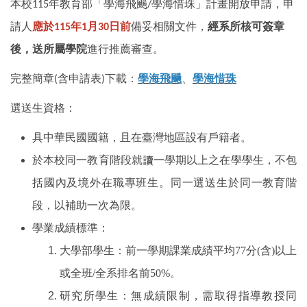
本校115年教育部「學海飛颺/學海惜珠」計畫開放申請，申
國際鏈結
請人
應於115年1月30日前
備妥相關文件，
經系所核可簽章
後，送所屬學院
進行推薦審查。
完整簡章(含申請表)下載：
學海飛颺
、
學海惜珠
選送生資格：
具中華民國國籍，且在臺灣地區設有戶籍者。
於本校同一教育階段就讀一學期以上之在學學生，不包
括國內及境外在職專班生。同一選送生於同一教育階
段，以補助一次為限。
學業成績標準：
77
(
)
大學部學生：前一學期課業成績平均
分
含
以上
/
50%
或全班
全系排名前
。
研究所學生：無成績限制，需取得指導教授同