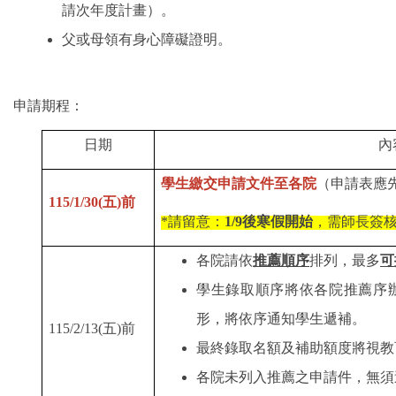
請次年度計畫）。
父或母領有身心障礙證明。
申請期程：
日期
內
學生繳交申請文件至各院
（申請表應
115/1/30(
)
五
前
*
1/9
請留意：
後寒假開始
，需師長簽
各院請依
推薦順序
排列，最多
可
學生錄取順序將依各院推薦序
形，將依序通知學生遞補。
115/2/13(
)
五
前
最終錄取名額及補助額度將視教
各院未列入推薦之申請件，無須