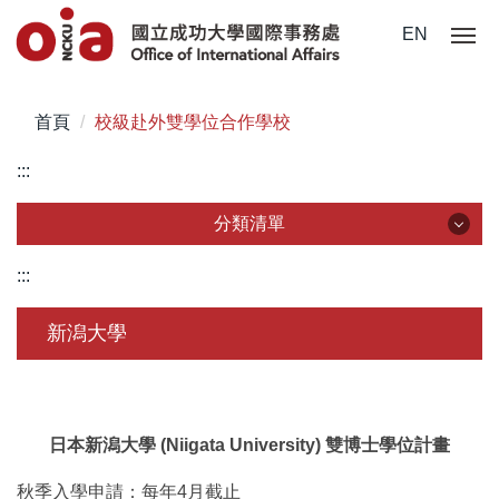
跳
EN
到
主
要
首頁
校級赴外雙學位合作學校
內
容
:::
區
分類清單
分類清單
:::
關於我們
新潟大學
未來學生
學生赴外
日本新潟大學
(Niigata University)
雙博士學位計畫
在校須知
秋季入學申請：每年
4
月截止