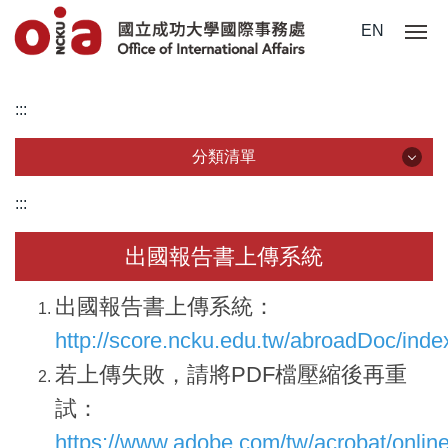
跳
EN
到
主
要
:::
內
容
分類清單
區
分類清單
:::
關於我們
出國報告書上傳系統
未來學生
出國報告書上傳系統：
學生赴外
http://score.ncku.edu.tw/abroadDoc/inde
若上傳失敗，請將PDF檔壓縮後再重
在校須知
試：
國際鏈結
https://www.adobe.com/tw/acrobat/onlin