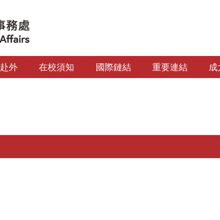
生赴外
在校須知
國際鏈結
重要連結
成