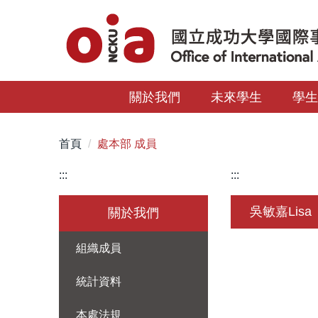
跳
到
主
要
內
關於我們
未來學生
學
容
區
首頁
處本部 成員
:::
:::
吳敏嘉Lisa
關於我們
組織成員
統計資料
本處法規