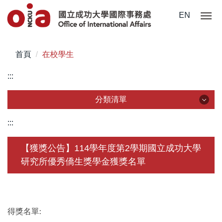
跳
EN
到
主
要
首頁
在校學生
內
容
:::
區
分類清單
分類清單
:::
關於我們
【獲獎公告】114學年度第2學期國立成功大學
研究所優秀僑生獎學金獲獎名單
未來學生
學生赴外
在校須知
得獎名單: