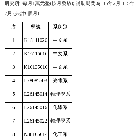
研究所- 每月1萬元整(按月發放)
;
補助期間為115年2月-115年
國際鏈結
7月 (共計6個月)
序
學號
系所別
1
K18111026
中文系
2
K16115016
中文系
3
K16135016
中文系
4
L78085503
光電系
5
L26145014
物理學系
6
L36145016
化學系
7
L26145022
物理學系
8
N38105014
化工系